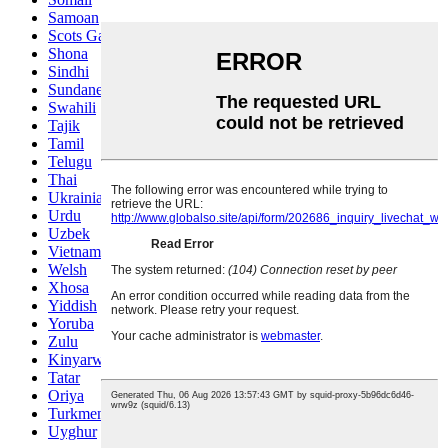
Samoan
Scots Gaelic
Shona
Sindhi
Sundanese
Swahili
Tajik
Tamil
Telugu
Thai
Ukrainian
Urdu
Uzbek
Vietnamese
Welsh
Xhosa
Yiddish
Yoruba
Zulu
Kinyarwanda
Tatar
Oriya
Turkmen
Uyghur