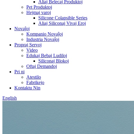
Aliaj Belecaj Produktoj
Pet Produktoj
Hejmaj varoj
Silicone Colapsible Series
Aliaj Siliconaj Vivaj Eroj
Novaĵoj
Kompanio Novaĵoj
Industria Novaĵoj
Propraj Servoj
Video
Edukaj Bebaj Ludiloj
Siliconaj Blokoj
Oftaj Demandoj
Pri ni
Atestilo
Fabrikejo
Kontaktu Nin
English