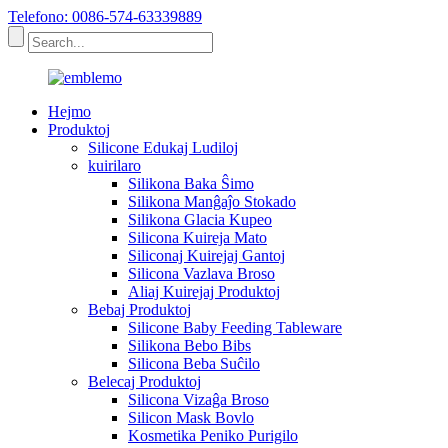
Telefono: 0086-574-63339889
Hejmo
Produktoj
Silicone Edukaj Ludiloj
kuirilaro
Silikona Baka Ŝimo
Silikona Manĝaĵo Stokado
Silikona Glacia Kupeo
Silicona Kuireja Mato
Siliconaj Kuirejaj Gantoj
Silicona Vazlava Broso
Aliaj Kuirejaj Produktoj
Bebaj Produktoj
Silicone Baby Feeding Tableware
Silikona Bebo Bibs
Silicona Beba Suĉilo
Belecaj Produktoj
Silicona Vizaĝa Broso
Silicon Mask Bovlo
Kosmetika Peniko Purigilo