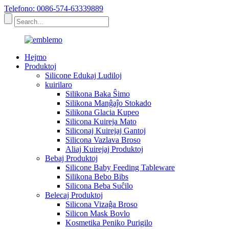
Telefono: 0086-574-63339889
Hejmo
Produktoj
Silicone Edukaj Ludiloj
kuirilaro
Silikona Baka Ŝimo
Silikona Manĝaĵo Stokado
Silikona Glacia Kupeo
Silicona Kuireja Mato
Siliconaj Kuirejaj Gantoj
Silicona Vazlava Broso
Aliaj Kuirejaj Produktoj
Bebaj Produktoj
Silicone Baby Feeding Tableware
Silikona Bebo Bibs
Silicona Beba Suĉilo
Belecaj Produktoj
Silicona Vizaĝa Broso
Silicon Mask Bovlo
Kosmetika Peniko Purigilo