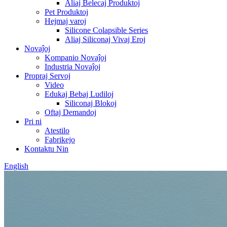
Aliaj Belecaj Produktoj
Pet Produktoj
Hejmaj varoj
Silicone Colapsible Series
Aliaj Siliconaj Vivaj Eroj
Novaĵoj
Kompanio Novaĵoj
Industria Novaĵoj
Propraj Servoj
Video
Edukaj Bebaj Ludiloj
Siliconaj Blokoj
Oftaj Demandoj
Pri ni
Atestilo
Fabrikejo
Kontaktu Nin
English