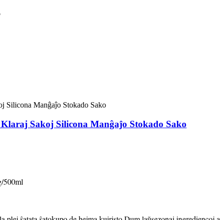
o
 Klaraj Sakoj Silicona Manĝaĵo Stokado Sako
/500ml
 la plej ŝatata ŝatokupo de hejma kuiristo.Dum laŭsezonaj ingrediencoj a