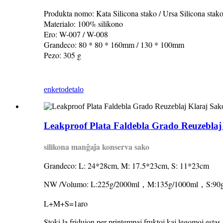
Produkta nomo: Kata Silicona stako / Ursa Silicona stak
Materialo: 100% silikono
Ero: W-007 / W-008
Grandeco: 80 * 80 * 160mm / 130 * 100mm
Pezo: 305 g
enketo
detalo
Leakproof Plata Faldebla Grado Reuzeblaj
silikona manĝaĵa konserva sako
Grandeco: L: 24*28cm, M: 17.5*23cm, S: 11*23cm
NW /Volumo: L:225g/2000ml，M:135g/1000ml，S:90g
L+M+S=1aro
Stoki la fridujon per printempaj fruktoj kaj legomoj estas