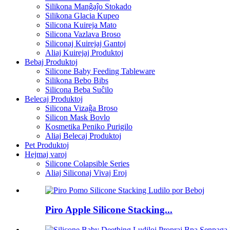
Silikona Manĝaĵo Stokado
Silikona Glacia Kupeo
Silicona Kuireja Mato
Silicona Vazlava Broso
Siliconaj Kuirejaj Gantoj
Aliaj Kuirejaj Produktoj
Bebaj Produktoj
Silicone Baby Feeding Tableware
Silikona Bebo Bibs
Silicona Beba Suĉilo
Belecaj Produktoj
Silicona Vizaĝa Broso
Silicon Mask Bovlo
Kosmetika Peniko Purigilo
Aliaj Belecaj Produktoj
Pet Produktoj
Hejmaj varoj
Silicone Colapsible Series
Aliaj Siliconaj Vivaj Eroj
Piro Apple Silicone Stacking...