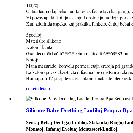
Trajtoj:
Ĉi tiuj laŭmodaj bebaj ludiloj estas facile lavi kaj purigi
Vi povas apliki ĉi tiujn stakajn konstruajn ludilojn por ak
Kun adorinda aspekto kaj praktika funkcio, ĉi tiuj bebaj 
Specifoj:
Materialo: silikono
Koloro: bunta
Grandeco: ĉirkaŭ 62*62*106mm, ĉirkaŭ 69*69*83mm
Notoj:
Mana mezurado, bonvolu permesi etajn erarojn pri grand
La koloro povas ekzisti eta diferenco pro malsamaj ekrana
Homoj sub 12 jaroj devas esti akompanataj de plenkresk
enketo
detalo
Silicone Baby Deething Ludiloj Propra Bpa
Sensaj Bebaj Dentigaj Ludiloj, Stakantaj Ringoj Lud
Monatoj, Infanaj Evoluaj Montessori-Ludiloj.