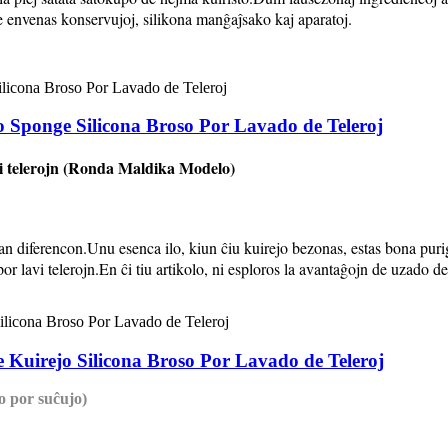
e envenas konservujoj, silikona manĝaĵsako kaj aparatoj.
 Sponge Silicona Broso Por Lavado de Teleroj
vi telerojn (Ronda Maldika Modelo)
 tutan diferencon.Unu esenca ilo, kiun ĉiu kuirejo bezonas, estas bona p
por lavi telerojn.En ĉi tiu artikolo, ni esploros la avantaĝojn de uzado de
Kuirejo Silicona Broso Por Lavado de Teleroj
o por suĉujo)