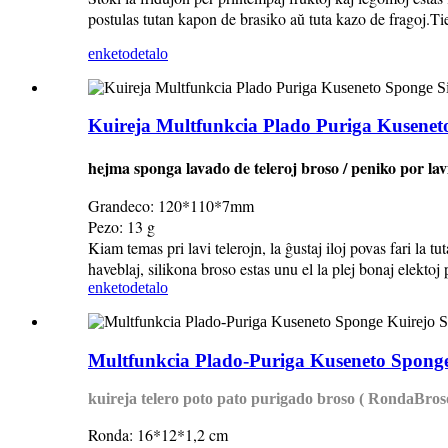
postulas tutan kapon de brasiko aŭ tuta kazo de fragoj.Ti
enketo
detalo
Kuireja Multfunkcia Plado Puriga Kuseneto
hejma sponga lavado de teleroj broso / peniko por la
Grandeco: 120*110*7mm
Pezo: 13 g
Kiam temas pri lavi telerojn, la ĝustaj iloj povas fari la
haveblaj, silikona broso estas unu el la plej bonaj elektoj 
enketo
detalo
Multfunkcia Plado-Puriga Kuseneto Sponge 
kuireja telero poto pato purigado broso ( Ronda
Bros
Ronda: 16*12*1,2 cm