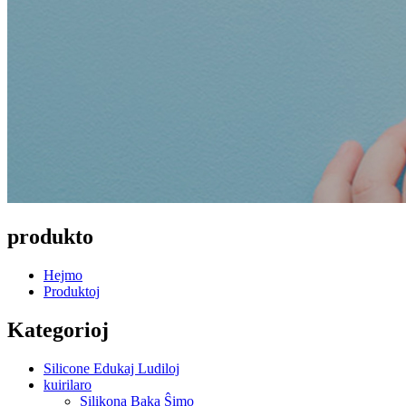
produkto
Hejmo
Produktoj
Kategorioj
Silicone Edukaj Ludiloj
kuirilaro
Silikona Baka Ŝimo