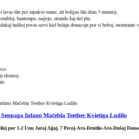
, vi lavas ilin per sapakvo mane, aŭ boligas ilin dum 3 minutoj.
votabloj, bantempo, naĝejo, strando kaj tiel plu.
edukaj ludiloj povas servi kiel belajn donacojn por vi beboj, montrante
eco.
j ekranoj.
ulo
 Senpaga Infano Maĉebla Teether Kvietiga Ludilo
iloj por 1-2 Unu Jaraj Aĝaj, 7 Pecoj-Aro-Dentilo-Aro-Duŝaj Dona