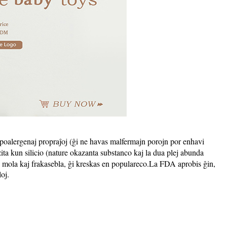
hipoalergenaj propraĵoj (ĝi ne havas malfermajn porojn por enhavi
ita kun silicio (nature okazanta substanco kaj la dua plej abunda
a, mola kaj frakasebla, ĝi kreskas en populareco.La FDA aprobis ĝin,
loj.