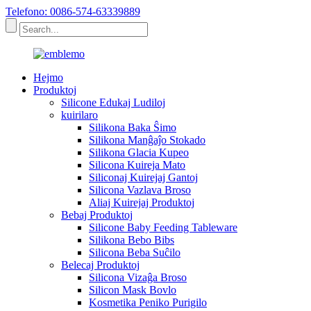
Telefono: 0086-574-63339889
Hejmo
Produktoj
Silicone Edukaj Ludiloj
kuirilaro
Silikona Baka Ŝimo
Silikona Manĝaĵo Stokado
Silikona Glacia Kupeo
Silicona Kuireja Mato
Siliconaj Kuirejaj Gantoj
Silicona Vazlava Broso
Aliaj Kuirejaj Produktoj
Bebaj Produktoj
Silicone Baby Feeding Tableware
Silikona Bebo Bibs
Silicona Beba Suĉilo
Belecaj Produktoj
Silicona Vizaĝa Broso
Silicon Mask Bovlo
Kosmetika Peniko Purigilo