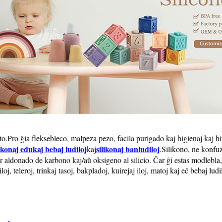
sto.Pro ĝia fleksebleco, malpeza pezo, facila purigado kaj higienaj kaj 
likonaj edukaj bebaj ludiloj
silikonaj banludiloj
kaj
.
Silikono, ne konfuz
er aldonado de karbono kaj/aŭ oksigeno al silicio. Ĉar ĝi estas modlebl
, teleroj, trinkaj tasoj, bakpladoj, kuirejaj iloj, matoj kaj eĉ bebaj ludi