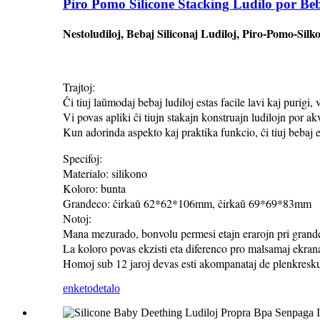
Piro Pomo Silicone Stacking Ludilo por Be
Nestoludiloj, Bebaj Siliconaj Ludiloj, Piro-Pomo-Sil
Trajtoj:
Ĉi tiuj laŭmodaj bebaj ludiloj estas facile lavi kaj purigi
Vi povas apliki ĉi tiujn stakajn konstruajn ludilojn por ak
Kun adorinda aspekto kaj praktika funkcio, ĉi tiuj bebaj 
Specifoj:
Materialo: silikono
Koloro: bunta
Grandeco: ĉirkaŭ 62*62*106mm, ĉirkaŭ 69*69*83mm
Notoj:
Mana mezurado, bonvolu permesi etajn erarojn pri grand
La koloro povas ekzisti eta diferenco pro malsamaj ekrana
Homoj sub 12 jaroj devas esti akompanataj de plenkresk
enketo
detalo