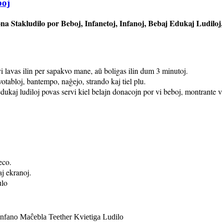
boj
kona Stakludilo por Beboj, Infanetoj, Infanoj, Bebaj Edukaj Ludilo
, vi lavas ilin per sapakvo mane, aŭ boligas ilin dum 3 minutoj.
votabloj, bantempo, naĝejo, strando kaj tiel plu.
edukaj ludiloj povas servi kiel belajn donacojn por vi beboj, montrante
eco.
j ekranoj.
ulo