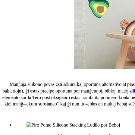
Manĝaĵa silikono povas esti sekura kaj oportuna alternativo al pla
si
bakteriojn), ĝi estas precipe oportuna por manĝetujoj, bibloj, matoj,
elemento sur la Tero post oksigeno) estas homfarita polimero kreita p
"kiel manĝ-sekura substanco" kaj ĝi nun troveblas en multaj bebaj suĉiloj