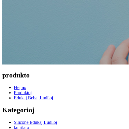
produkto
Hejmo
Produktoj
Edukaj Bebaj Ludiloj
Kategorioj
Silicone Edukaj Ludiloj
kuirilaro