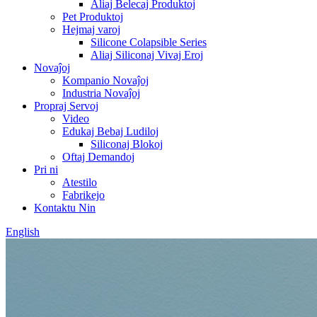
Aliaj Belecaj Produktoj
Pet Produktoj
Hejmaj varoj
Silicone Colapsible Series
Aliaj Siliconaj Vivaj Eroj
Novaĵoj
Kompanio Novaĵoj
Industria Novaĵoj
Propraj Servoj
Video
Edukaj Bebaj Ludiloj
Siliconaj Blokoj
Oftaj Demandoj
Pri ni
Atestilo
Fabrikejo
Kontaktu Nin
English