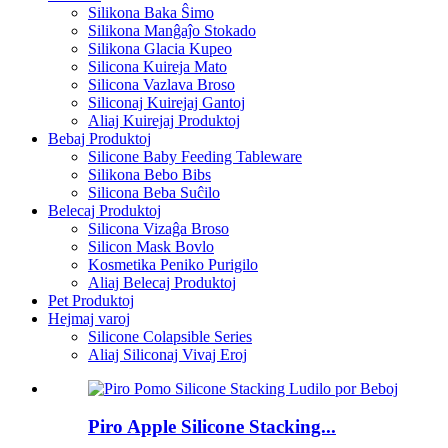
Silikona Baka Ŝimo
Silikona Manĝaĵo Stokado
Silikona Glacia Kupeo
Silicona Kuireja Mato
Silicona Vazlava Broso
Siliconaj Kuirejaj Gantoj
Aliaj Kuirejaj Produktoj
Bebaj Produktoj
Silicone Baby Feeding Tableware
Silikona Bebo Bibs
Silicona Beba Suĉilo
Belecaj Produktoj
Silicona Vizaĝa Broso
Silicon Mask Bovlo
Kosmetika Peniko Purigilo
Aliaj Belecaj Produktoj
Pet Produktoj
Hejmaj varoj
Silicone Colapsible Series
Aliaj Siliconaj Vivaj Eroj
Piro Apple Silicone Stacking...