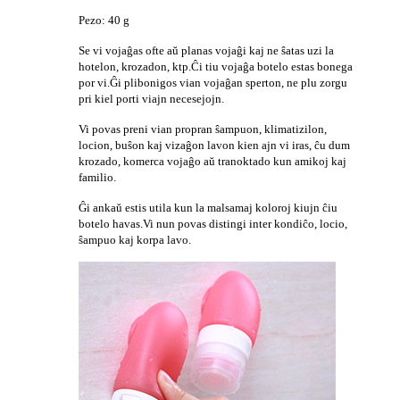
Pezo: 40 g
Se vi vojaĝas ofte aŭ planas vojaĝi kaj ne ŝatas uzi la
hotelon, krozadon, ktp.Ĉi tiu vojaĝa botelo estas bonega
por vi.Ĝi plibonigos vian vojaĝan sperton, ne plu zorgu
pri kiel porti viajn necesejojn.
Vi povas preni vian propran ŝampuon, klimatizilon,
locion, buŝon kaj vizaĝon lavon kien ajn vi iras, ĉu dum
krozado, komerca vojaĝo aŭ tranoktado kun amikoj kaj
familio.
Ĝi ankaŭ estis utila kun la malsamaj koloroj kiujn ĉiu
botelo havas.Vi nun povas distingi inter kondiĉo, locio,
ŝampuo kaj korpa lavo.