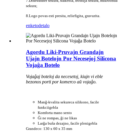
7.Dishwasher sekura, stakebla, frostuja sekura, mikroonda
sekura;
8.Logo povas esti presita, reliefigita, gravurita.
enketo
detalo
Agordu Liki-Pruvajn Grandajn
Ujajn Botelojn Por Necesejoj Silicona
Vojaĝa Botelo
Vojaĝaj boteloj da necesetoj, kiujn vi eble
bezonos porti por komerco aŭ vojaĝo.
Manĝ-kvalita sekureca silikono, facile
funkciigebla
Komforta mano sento
Ĝi ne rompas, ĝi ne likas
Larĝa buŝa dezajno, facile plenigebla
Grandeco: 130 x 60 x 35 mm