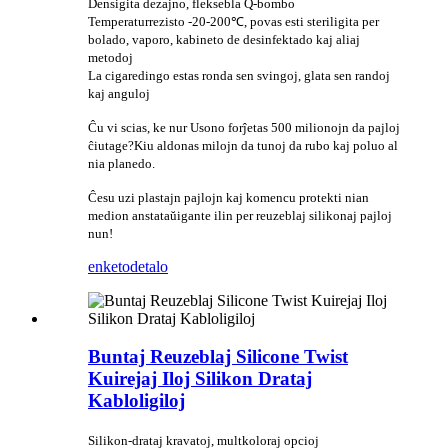
Densigita dezajno, fleksebla Q-bombo
Temperaturrezisto -20-200℃, povas esti steriligita per
bolado, vaporo, kabineto de desinfektado kaj aliaj
metodoj
La cigaredingo estas ronda sen svingoj, glata sen randoj
kaj anguloj
Ĉu vi scias, ke nur Usono forĵetas 500 milionojn da pajloj
ĉiutage?Kiu aldonas milojn da tunoj da rubo kaj poluo al
nia planedo.
Ĉesu uzi plastajn pajlojn kaj komencu protekti nian
medion anstataŭigante ilin per reuzeblaj silikonaj pajloj
nun!
enketo
detalo
Buntaj Reuzeblaj Silicone Twist
Kuirejaj Iloj Silikon Drataj
Kabloligiloj
Silikon-drataj kravatoj, multkoloraj opcioj