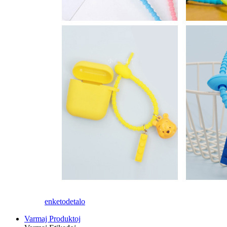
enketo
detalo
Varmaj Produktoj