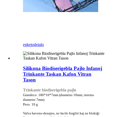
enketo
detalo
Silikona Biodiserigebla Pajlo Infanoj
Trinkante Taskan Kafon Vitran
Tason
Trinkante biodiserigebla pajlo
Grandeco: 180*10*7mm (diametro 10mm, interna
diametro 7mm)
Pezo: 10 g
Valva haveno-dezajno, ne facile forgliti kaj ne blokiĝi