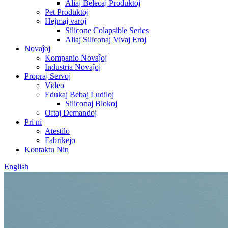
Aliaj Belecaj Produktoj
Pet Produktoj
Hejmaj varoj
Silicone Colapsible Series
Aliaj Siliconaj Vivaj Eroj
Novaĵoj
Kompanio Novaĵoj
Industria Novaĵoj
Propraj Servoj
Video
Edukaj Bebaj Ludiloj
Siliconaj Blokoj
Oftaj Demandoj
Pri ni
Atestilo
Fabrikejo
Kontaktu Nin
English