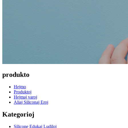
produkto
Hejmo
Produktoj
Hejmaj varoj
Aliaj Siliconaj Eroj
Kategorioj
Silicone Edukaj Ludiloj