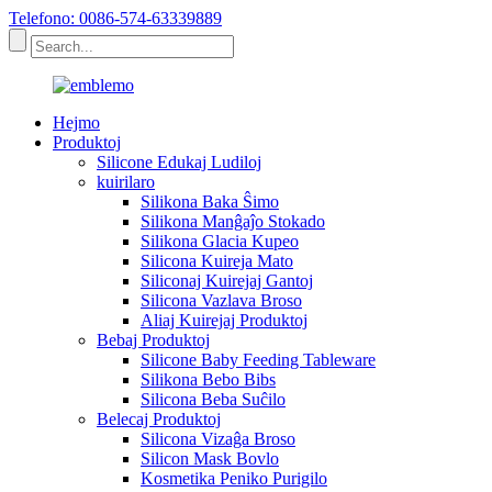
Telefono: 0086-574-63339889
Hejmo
Produktoj
Silicone Edukaj Ludiloj
kuirilaro
Silikona Baka Ŝimo
Silikona Manĝaĵo Stokado
Silikona Glacia Kupeo
Silicona Kuireja Mato
Siliconaj Kuirejaj Gantoj
Silicona Vazlava Broso
Aliaj Kuirejaj Produktoj
Bebaj Produktoj
Silicone Baby Feeding Tableware
Silikona Bebo Bibs
Silicona Beba Suĉilo
Belecaj Produktoj
Silicona Vizaĝa Broso
Silicon Mask Bovlo
Kosmetika Peniko Purigilo