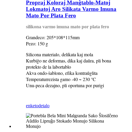
Propraj Koloraj Manĝtablo-Matoj
Lokmatoj Aro Silikata Varmo Imuna
Mato Por Plata Fero
silikona varmo imuna mato por plata fero
Grandeco: 205*108*115mm
Pezo: 150 g
Silicona materialo, delikata kaj mola
Kurbiĝo ne deformas, dika kaj daŭra, pli bona
protekto de la labortablo
Akva ondo-ŝablono, efika kontraŭglita
Temperaturrezista gamo -40 ~ 230 ℃
Unu-peca dezajno, pli oportuna por purigi
enketo
detalo