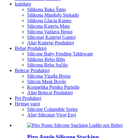
kuirilaro
Silikona Baka Ŝimo
Silikona Manĝaĵo Stokado
Silikona Glacia Kupeo
Silicona Kuireja Mato
Silicona Vazlava Broso
Siliconaj Kuirejaj Gantoj
Aliaj Kuirejaj Produktoj
Bebaj Produktoj
Silicone Baby Feeding Tableware
Silikona Bebo Bibs
Silicona Beba Suĉilo
Belecaj Produktoj
Silicona Vizaĝa Broso
Silicon Mask Bovlo
Kosmetika Peniko Purigilo
Aliaj Belecaj Produktoj
Pet Produktoj
Hejmaj varoj
Silicone Colapsible Series
Aliaj Siliconaj Vivaj Eroj
Piro Apple Silicone Stacking...