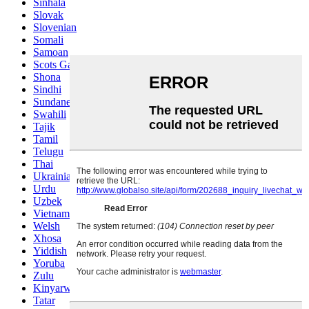
Sinhala
Slovak
Slovenian
Somali
Samoan
Scots Gaelic
Shona
Sindhi
Sundanese
Swahili
Tajik
Tamil
Telugu
Thai
Ukrainian
Urdu
Uzbek
Vietnamese
Welsh
Xhosa
Yiddish
Yoruba
Zulu
Kinyarwanda
Tatar