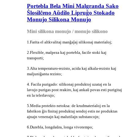
Portebla Bela Mini Malgranda Sako
Ŝlosilĉeno Aŭdilo Lipruĝo Stokado
Monujo Silikona Monujo
Mini silikona monujo / monujo silikono
1.Farita el altkvalitaj manĝaĵaj silikonaj materialoj;
2.Flexible, malpeza kaj portebla, facile stoki kaj
transporti;
3.Alta temperaturo-rezisto, acida kaj alkala-rezisto kaj
maljuniĝanta rezisto;
4. Facila purigado: silikonaj produktoj uzataj en la
lavujo purigas post reakiro, kaj ankaŭ povas esti purigitaj
en la telerlavujo;
5.Media protekto netoksa: de krudmaterialoj en la
fabrikon ĝis finitaj produktaj sendoj estis ne produktas
ajnajn venenajn kaj malutilajn substancojn;
6.Durebla, longdaŭra, longa vivotempo;