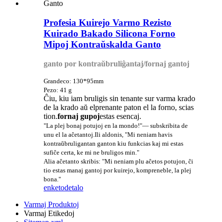
Profesia Kuirejo Varmo Rezisto
Kuirado Bakado Silicona Forno
Mipoj Kontraŭskalda Ganto
ganto por kontraŭbruliĝantaj/fornaj gantoj
Grandeco: 130*95mm
Pezo: 41 g
Ĉiu, kiu iam bruligis sin tenante sur varma krado
de la krado aŭ elprenante paton el la forno, scias
tion.
fornaj gupoj
estas esencaj.
"La plej bonaj potujoj en la mondo!"— subskribita de
unu el la aĉetantoj.Ili aldonis, "Mi neniam havis
kontraŭbruligantan ganton kiu funkcias kaj mi estas
sufiĉe certa, ke mi ne bruligos min."
Alia aĉetanto skribis: "Mi neniam plu aĉetos potujon, ĉi
tio estas manaj gantoj por kuirejo, kompreneble, la plej
bona."
enketo
detalo
Varmaj Produktoj
Varmaj Etikedoj