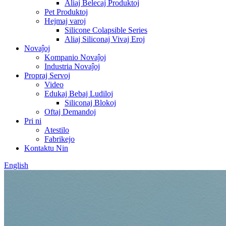
Aliaj Belecaj Produktoj
Pet Produktoj
Hejmaj varoj
Silicone Colapsible Series
Aliaj Siliconaj Vivaj Eroj
Novaĵoj
Kompanio Novaĵoj
Industria Novaĵoj
Propraj Servoj
Video
Edukaj Bebaj Ludiloj
Siliconaj Blokoj
Oftaj Demandoj
Pri ni
Atestilo
Fabrikejo
Kontaktu Nin
English