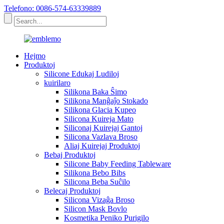
Telefono: 0086-574-63339889
Hejmo
Produktoj
Silicone Edukaj Ludiloj
kuirilaro
Silikona Baka Ŝimo
Silikona Manĝaĵo Stokado
Silikona Glacia Kupeo
Silicona Kuireja Mato
Siliconaj Kuirejaj Gantoj
Silicona Vazlava Broso
Aliaj Kuirejaj Produktoj
Bebaj Produktoj
Silicone Baby Feeding Tableware
Silikona Bebo Bibs
Silicona Beba Suĉilo
Belecaj Produktoj
Silicona Vizaĝa Broso
Silicon Mask Bovlo
Kosmetika Peniko Purigilo