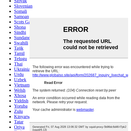
Slovak
Slovenian
Somali
Samoan
Scots Gaelic
Shona
Sindhi
Sundanese
Swahili
Tajik
Tamil
Telugu
Thai
Ukrainian
Urdu
Uzbek
Vietnamese
Welsh
Xhosa
Yiddish
Yoruba
Zulu
Kinyarwanda
Tatar
Oriya