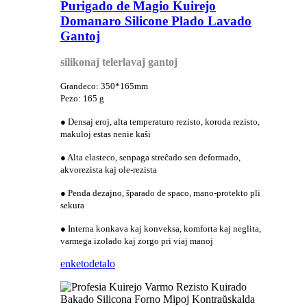
Purigado de Magio Kuirejo
Domanaro Silicone Plado Lavado
Gantoj
silikonaj telerlavaj gantoj
Grandeco: 350*165mm
Pezo: 165 g
● Densaj eroj, alta temperaturo rezisto, koroda rezisto,
makuloj estas nenie kaŝi
● Alta elasteco, senpaga streĉado sen deformado,
akvorezista kaj ole-rezista
● Penda dezajno, ŝparado de spaco, mano-protekto pli
sekura
● Interna konkava kaj konveksa, komforta kaj neglita,
varmega izolado kaj zorgo pri viaj manoj
enketo
detalo