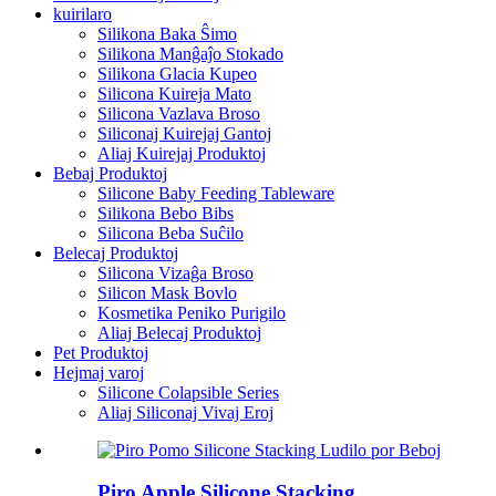
kuirilaro
Silikona Baka Ŝimo
Silikona Manĝaĵo Stokado
Silikona Glacia Kupeo
Silicona Kuireja Mato
Silicona Vazlava Broso
Siliconaj Kuirejaj Gantoj
Aliaj Kuirejaj Produktoj
Bebaj Produktoj
Silicone Baby Feeding Tableware
Silikona Bebo Bibs
Silicona Beba Suĉilo
Belecaj Produktoj
Silicona Vizaĝa Broso
Silicon Mask Bovlo
Kosmetika Peniko Purigilo
Aliaj Belecaj Produktoj
Pet Produktoj
Hejmaj varoj
Silicone Colapsible Series
Aliaj Siliconaj Vivaj Eroj
Piro Apple Silicone Stacking...