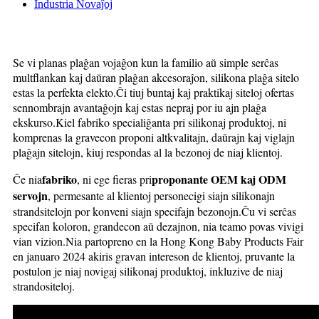
Industria Novaĵoj
Se vi planas plaĝan vojaĝon kun la familio aŭ simple serĉas
multflankan kaj daŭran plaĝan akcesoraĵon, silikona plaĝa sitelo
estas la perfekta elekto.Ĉi tiuj buntaj kaj praktikaj siteloj ofertas
sennombrajn avantaĝojn kaj estas nepraj por iu ajn plaĝa
ekskurso.Kiel fabriko specialiĝanta pri silikonaj produktoj, ni
komprenas la gravecon proponi altkvalitajn, daŭrajn kaj viglajn
plaĝajn sitelojn, kiuj respondas al la bezonoj de niaj klientoj.
fabriko
proponante OEM kaj ODM
Ĉe nia
, ni ege fieras pri
servojn
, permesante al klientoj personecigi siajn silikonajn
strandsitelojn por konveni siajn specifajn bezonojn.Ĉu vi serĉas
specifan koloron, grandecon aŭ dezajnon, nia teamo povas vivigi
vian vizion.Nia partopreno en la Hong Kong Baby Products Fair
en januaro 2024 akiris gravan intereson de klientoj, pruvante la
postulon je niaj novigaj silikonaj produktoj, inkluzive de niaj
strandositeloj.