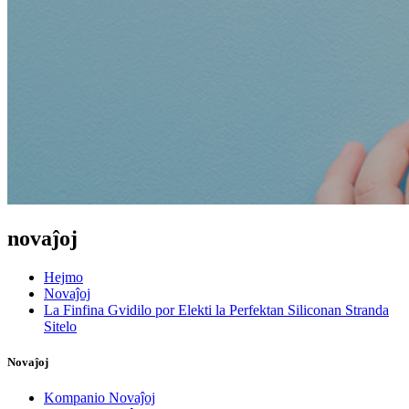
novaĵoj
Hejmo
Novaĵoj
La Finfina Gvidilo por Elekti la Perfektan Siliconan Stranda
Sitelo
Novaĵoj
Kompanio Novaĵoj